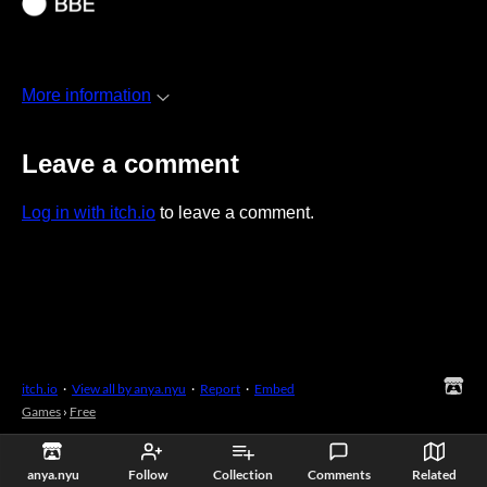
More information
Leave a comment
Log in with itch.io
to leave a comment.
itch.io
·
View all by anya.nyu
·
Report
·
Embed
Games
›
Free
anya.nyu
Follow
Collection
Comments
Related