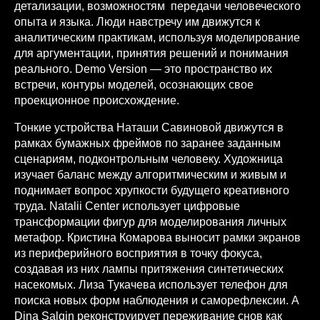
детализации, возможностям передачи человеческого
опыта и языка. Люди навстречу им движутся к
аналитическим практикам, используя моделирование
для аргументации, принятия решений и понимания
реального. Demo Version — это пространство их
встречи, контуры моделей, осознающих свое
проекционное происхождение.
Тонкие устройства Наташи Савиновой движутся в
рамках бумажных фреймов по заранее заданным
сценариям, подконтрольным человеку. Художница
изучает баланс между алгоритмическим и живым и
поднимает вопрос хрупкости будущего креативного
труда. Natalii Center использует цифровые
трансформации фигур для моделирования личных
метафор. Кристина Комарова выносит рамки экранов
из периферийного восприятия в точку фокуса,
создавая из них лампы притяжения синтетических
насекомых. Лиза Тукачева использует телефон для
поиска новых форм наблюдения и саморефлексии. А
Dina Salqin реконструирует переживание снов как